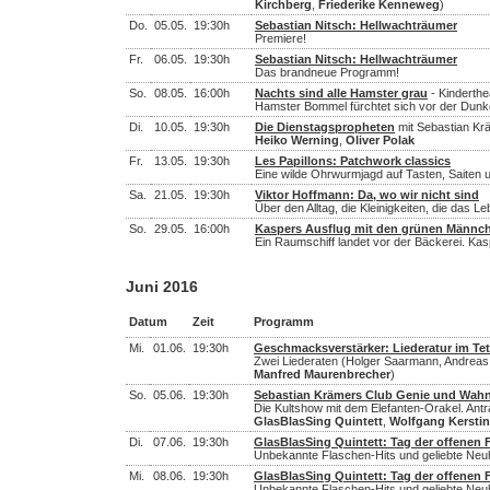
Kirchberg
,
Friederike Kenneweg
)
Do.
05.05.
19:30h
Sebastian Nitsch: Hellwachträumer
Premiere!
Fr.
06.05.
19:30h
Sebastian Nitsch: Hellwachträumer
Das brandneue Programm!
So.
08.05.
16:00h
Nachts sind alle Hamster grau
- Kinderthea
Hamster Bommel fürchtet sich vor der Dunke
Di.
10.05.
19:30h
Die Dienstagspropheten
mit Sebastian Krä
Heiko Werning
,
Oliver Polak
Fr.
13.05.
19:30h
Les Papillons: Patchwork classics
Eine wilde Ohrwurmjagd auf Tasten, Saiten
Sa.
21.05.
19:30h
Viktor Hoffmann: Da, wo wir nicht sind
Über den Alltag, die Kleinigkeiten, die das
So.
29.05.
16:00h
Kaspers Ausflug mit den grünen Männc
Ein Raumschiff landet vor der Bäckerei. Ka
Juni 2016
Datum
Zeit
Programm
Mi.
01.06.
19:30h
Geschmacksverstärker: Liederatur im Te
Zwei Liederaten (Holger Saarmann, Andreas 
Manfred Maurenbrecher
)
So.
05.06.
19:30h
Sebastian Krämers Club Genie und Wah
Die Kultshow mit dem Elefanten-Orakel. Antr
GlasBlasSing Quintett
,
Wolfgang Kersti
Di.
07.06.
19:30h
GlasBlasSing Quintett: Tag der offenen 
Unbekannte Flaschen-Hits und geliebte Neu
Mi.
08.06.
19:30h
GlasBlasSing Quintett: Tag der offenen 
Unbekannte Flaschen-Hits und geliebte Neu