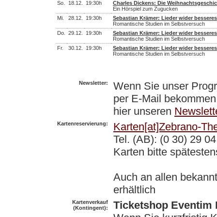
So.
18.12.
19:30h
Charles Dickens: Die Weihnachtsgeschi
Ein Hörspiel zum Zugucken
Mi.
28.12.
19:30h
Sebastian Krämer: Lieder wider bessere
Romantische Studien im Selbstversuch
Do.
29.12.
19:30h
Sebastian Krämer: Lieder wider bessere
Romantische Studien im Selbstversuch
Fr.
30.12.
19:30h
Sebastian Krämer: Lieder wider bessere
Romantische Studien im Selbstversuch
Newsletter:
Wenn Sie unser Prog
per E-Mail bekommen
hier unseren
Newslett
Kartenreservierung:
Karten[at]Zebrano-The
Tel. (AB): (0 30) 29 0
Karten bitte späteste
Auch an allen bekannt
erhältlich
Kartenverkauf
Ticketshop Eventim 
(Kontingent):