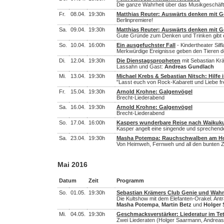
Die ganze Wahrheit über das Musikgeschäft
Fr.
08.04.
19:30h
Matthias Reuter: Auswärts denken mit G
Berlinpremiere!
Sa.
09.04.
19:30h
Matthias Reuter: Auswärts denken mit G
Gute Gründe zum Denken und Trinken gibt 
So.
10.04.
16:00h
Ein ausgefuchster Fall
- Kindertheater Silfl
Merkwürdige Ereignisse geben den Tieren de
Di.
12.04.
19:30h
Die Dienstagspropheten
mit Sebastian Krä
Lassahn und Gast:
Andreas Gundlach
Mi.
13.04.
19:30h
Michael Krebs & Sebastian Nitsch: Hilfe 
"Lasst euch von Rock-Kabarett und Liebe fr
Fr.
15.04.
19:30h
Arnold Krohne: Galgenvögel
Brecht-Liederabend
Sa.
16.04.
19:30h
Arnold Krohne: Galgenvögel
Brecht-Liederabend
So.
17.04.
16:00h
Kaspers wunderbare Reise nach Waikuk
Kasper angelt eine singende und spreche
Sa.
23.04.
19:30h
Masha Potempa: Rauchschwalben am Ho
Von Heimweh, Fernweh und all den bunten 
Mai 2016
Datum
Zeit
Programm
So.
01.05.
19:30h
Sebastian Krämers Club Genie und Wah
Die Kultshow mit dem Elefanten-Orakel. Antr
Masha Potempa
,
Martin Betz
und
Holger
Mi.
04.05.
19:30h
Geschmacksverstärker: Liederatur im Te
Zwei Liederaten (Holger Saarmann, Andreas 