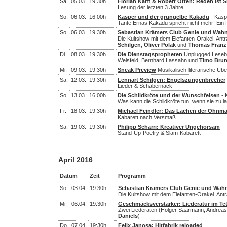
Sa.
05.03.
19:30h
Florian Kalff & Robert Otten: Reden ist Si
Lesung der letzten 3 Jahre
So.
06.03.
16:00h
Kasper und der grüngelbe Kakadu
- Kasp
Tante Ernas Kakadu spricht nicht mehr! Ein 
So.
06.03.
19:30h
Sebastian Krämers Club Genie und Wah
Die Kultshow mit dem Elefanten-Orakel. Antr
Schilgen
,
Oliver Polak
und
Thomas Franz
Di.
08.03.
19:30h
Die Dienstagspropheten
Unplugged Lesebü
Weisfeld, Bernhard Lassahn und
Timo Bru
Mi.
09.03.
19:30h
Sneak Preview
Musikalisch-literarische Üb
Sa.
12.03.
19:30h
Lennart Schilgen: Engelszungenbrecher
Lieder & Schabernack
So.
13.03.
16:00h
Die Schildkröte und der Wunschfelsen
- K
Was kann die Schildkröte tun, wenn sie zu la
Fr.
18.03.
19:30h
Michael Feindler: Das Lachen der Ohnm
Kabarett nach Versmaß
Sa.
19.03.
19:30h
Philipp Scharri: Kreativer Ungehorsam
Stand-Up-Poetry & Slam-Kabarett
April 2016
Datum
Zeit
Programm
So.
03.04.
19:30h
Sebastian Krämers Club Genie und Wah
Die Kultshow mit dem Elefanten-Orakel. Antr
Mi.
06.04.
19:30h
Geschmacksverstärker: Liederatur im Te
Zwei Liederaten (Holger Saarmann, Andreas 
Daniels
)
Do.
07.04.
19:30h
Felix Janosa: Hitfabrik reloaded