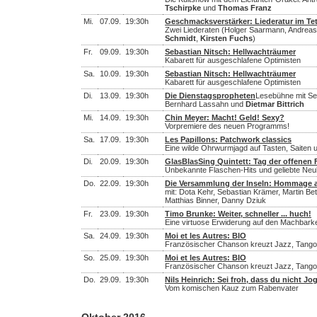
Tschirpke
und
Thomas Franz
Mi.
07.09.
19:30h
Geschmacksverstärker: Liederatur im Te
Zwei Liederaten (Holger Saarmann, Andreas 
Schmidt
,
Kirsten Fuchs
)
Fr.
09.09.
19:30h
Sebastian Nitsch: Hellwachträumer
Kabarett für ausgeschlafene Optimisten
Sa.
10.09.
19:30h
Sebastian Nitsch: Hellwachträumer
Kabarett für ausgeschlafene Optimisten
Di.
13.09.
19:30h
Die Dienstagspropheten
Lesebühne mit Seb
Bernhard Lassahn und
Dietmar Bittrich
Mi.
14.09.
19:30h
Chin Meyer: Macht! Geld! Sexy?
Vorpremiere des neuen Programms!
Sa.
17.09.
19:30h
Les Papillons: Patchwork classics
Eine wilde Ohrwurmjagd auf Tasten, Saiten
Di.
20.09.
19:30h
GlasBlasSing Quintett: Tag der offenen 
Unbekannte Flaschen-Hits und geliebte Neu
Do.
22.09.
19:30h
Die Versammlung der Inseln: Hommage an
mit: Dota Kehr, Sebastian Krämer, Martin B
Matthias Binner, Danny Dziuk
Fr.
23.09.
19:30h
Timo Brunke: Weiter, schneller ... huch!
Eine virtuose Erwiderung auf den Machbar
Sa.
24.09.
19:30h
Moi et les Autres: BIO
Französischer Chanson kreuzt Jazz, Tango,
So.
25.09.
19:30h
Moi et les Autres: BIO
Französischer Chanson kreuzt Jazz, Tango,
Do.
29.09.
19:30h
Nils Heinrich: Sei froh, dass du nicht Jo
Vom komischen Kauz zum Rabenvater