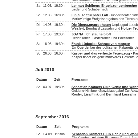
Sa.
11.06.
19:30h
Lennart Schilgen: Engelszungenbrecher
Lieder und Schabernack
So.
12.06.
16:00h
Ein ausgefuchster Fall
- Kindertheater Silfl
Merkwürdige Ereignisse geben den Tieren de
Di.
14.06.
19:30h
Die Dienstagspropheten
Unplugged Lesebü
Weisfeld, Bernhard Lassahn und
Holger Te
Fr.
17.06.
19:30h
JOANA: Ich staune bloß
Lieder-liches, Lästerliches und Poetisches -
Sa.
18.06.
19:30h
Frank Lüdecke: Schnee von morgen
Ein Querdenker des politischen Kabaretts de
So.
26.06.
16:00h
Kasper und das verhexte Feuerzeug
- Ka
Kasper findet ein geheimnisvolles Hexenfeu
Juli 2016
Datum
Zeit
Programm
So.
03.07.
19:30h
Sebastian Krämers Club Genie und Wah
Goldene-Himbeer-Spezialausgabe! Zur Abwahl
Rösler
,
Lisa Fink
und
Bernhard Lassahn
September 2016
Datum
Zeit
Programm
So.
04.09.
19:30h
Sebastian Krämers Club Genie und Wah
Die Kultshow mit dem Elefanten-Orakel. Antr