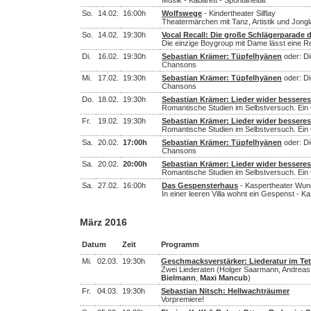
Musik - Kabarett - Spontaneität
So.
14.02.
16:00h
Wolfswege
- Kindertheater Silflay
Theatermärchen mit Tanz, Artistik und Jong
So.
14.02.
19:30h
Vocal Recall: Die große Schlägerparade 
Die einzige Boygroup mit Dame lässt eine 
Di.
16.02.
19:30h
Sebastian Krämer: Tüpfelhyänen
oder: Di
Chansons
Mi.
17.02.
19:30h
Sebastian Krämer: Tüpfelhyänen
oder: Di
Chansons
Do.
18.02.
19:30h
Sebastian Krämer: Lieder wider bessere
Romantische Studien im Selbstversuch. Ein
Fr.
19.02.
19:30h
Sebastian Krämer: Lieder wider bessere
Romantische Studien im Selbstversuch. Ein
Sa.
20.02.
17:00h
Sebastian Krämer: Tüpfelhyänen
oder: Di
Chansons
Sa.
20.02.
20:00h
Sebastian Krämer: Lieder wider bessere
Romantische Studien im Selbstversuch. Ein
Sa.
27.02.
16:00h
Das Gespensterhaus
- Kaspertheater Wun
In einer leeren Villa wohnt ein Gespenst - K
März 2016
Datum
Zeit
Programm
Mi.
02.03.
19:30h
Geschmacksverstärker: Liederatur im Te
Zwei Liederaten (Holger Saarmann, Andreas 
Bielmann
,
Maxi Mancub
)
Fr.
04.03.
19:30h
Sebastian Nitsch: Hellwachträumer
Vorpremiere!