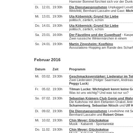
Hamster Bommel fürchtet sich vor der Dunke
Di.
12.01.
19:30h
Die Dienstagspropheten
Unplugged Lesebü
Weisfeld, Bernhard Lassahn und Gast:
Mich
Mi.
13.01.
19:30h
Uta Köbernick: Grund für Liebe
politisch, zärtlich, schön
Do.
14.01.
19:30h
Uta Köbernick: Grund für Liebe
politisch, zärtlich, schön
Sa.
23.01.
16:00h
Der Fäustling und der Gugelhupf
- Kaspe
Zwei russische Wintermärchen in einem
So.
24.01.
19:30h
Martin Zingsheim: Kopfkino
Assoziations-Hopping am Rande des Scharf
Februar 2016
Datum
Zeit
Programm
Mi.
03.02.
19:30h
Geschmacksverstärker: Liederatur im Te
Zwei Liederaten (Holger Saarmann, Andreas 
Peggy Luck
)
Fr.
05.02.
19:30h
Tilman Lucke: Wichtigkeit kennt keine 
Was ist uns wichtig? Und was tut nur so?
So.
07.02.
19:30h
Sebastian Krämers Club Genie und Wah
Die Kultshow mit dem Elefanten-Orakel. Antr
Scharrenberg
,
Sebastian Nitsch
und
Ulf 
Di.
09.02.
19:30h
Die Dienstagspropheten
Lesebühne mit Se
Bernhard Lassahn und
Robert Otten
Mi.
10.02.
19:30h
Chin Meyer: Glückskekse
Musik - Kabarett - Spontaneität
Do.
11.02.
19:30h
Chin Meyer: Glückskekse