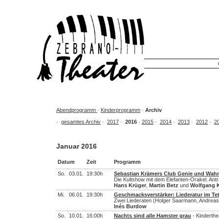
Abendprogramm
·
Kinderprogramm
·
Archiv
·
gesamtes Archiv
·
2017
·
2016
·
2015
·
2014
·
2013
·
2012
·
2
Januar 2016
Datum
Zeit
Programm
So.
03.01.
19:30h
Sebastian Krämers Club Genie und Wah
Die Kultshow mit dem Elefanten-Orakel. Antr
Hans Krüger
,
Martin Betz
und
Wolfgang K
Mi.
06.01.
19:30h
Geschmacksverstärker: Liederatur im Te
Zwei Liederaten (Holger Saarmann, Andreas
Inés Burdow
So.
10.01.
16:00h
Nachts sind alle Hamster grau
- Kinderthea