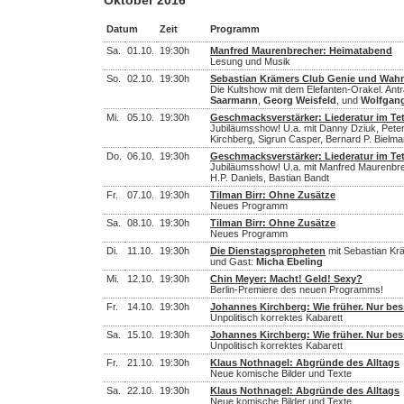
Oktober 2016
Datum
Zeit
Programm
Sa.
01.10.
19:30h
Manfred Maurenbrecher: Heimatabend
Lesung und Musik
So.
02.10.
19:30h
Sebastian Krämers Club Genie und Wah
Die Kultshow mit dem Elefanten-Orakel. Antr
Saarmann
,
Georg Weisfeld
, und
Wolfgang
Mi.
05.10.
19:30h
Geschmacksverstärker: Liederatur im Te
Jubiläumsshow! U.a. mit Danny Dziuk, Pete
Kirchberg, Sigrun Casper, Bernard P. Bielm
Do.
06.10.
19:30h
Geschmacksverstärker: Liederatur im Te
Jubiläumsshow! U.a. mit Manfred Maurenbre
H.P. Daniels, Bastian Bandt
Fr.
07.10.
19:30h
Tilman Birr: Ohne Zusätze
Neues Programm
Sa.
08.10.
19:30h
Tilman Birr: Ohne Zusätze
Neues Programm
Di.
11.10.
19:30h
Die Dienstagspropheten
mit Sebastian Kr
und Gast:
Micha Ebeling
Mi.
12.10.
19:30h
Chin Meyer: Macht! Geld! Sexy?
Berlin-Premiere des neuen Programms!
Fr.
14.10.
19:30h
Johannes Kirchberg: Wie früher. Nur bes
Unpolitisch korrektes Kabarett
Sa.
15.10.
19:30h
Johannes Kirchberg: Wie früher. Nur bes
Unpolitisch korrektes Kabarett
Fr.
21.10.
19:30h
Klaus Nothnagel: Abgründe des Alltags
Neue komische Bilder und Texte
Sa.
22.10.
19:30h
Klaus Nothnagel: Abgründe des Alltags
Neue komische Bilder und Texte