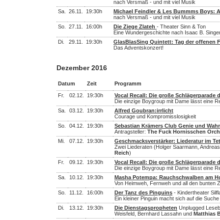
nach Versmaß - und mit viel Musik
Sa.
26.11.
19:30h
Michael Feindler & Les Bummms Boys: 
nach Versmaß - und mit viel Musik
So.
27.11.
16:00h
Die Ziege Zlateh
- Theater Sinn & Ton
Eine Wundergeschichte nach Isaac B. Singe
Di.
29.11.
19:30h
GlasBlasSing Quintett: Tag der offenen 
Das Adventskonzert!
Dezember 2016
Datum
Zeit
Programm
Fr.
02.12.
19:30h
Vocal Recall: Die große Schlägerparade 
Die einzige Boygroup mit Dame lässt eine 
Sa.
03.12.
19:30h
Alfred Goubran:irrlicht
Courage und Kompromisslosigkeit
So.
04.12.
19:30h
Sebastian Krämers Club Genie und Wah
Antragsteller:
The Fuck Hornisschen Orch
Mi.
07.12.
19:30h
Geschmacksverstärker: Liederatur im Te
Zwei Liederaten (Holger Saarmann, Andreas 
Reich
)
Fr.
09.12.
19:30h
Vocal Recall: Die große Schlägerparade 
Die einzige Boygroup mit Dame lässt eine 
Sa.
10.12.
19:30h
Masha Potempa: Rauchschwalben am Ho
Von Heimweh, Fernweh und all den bunten 
So.
11.12.
16:00h
Der Tanz des Pinguins
- Kindertheater Silfl
Ein kleiner Pinguin macht sich auf die S
Di.
13.12.
19:30h
Die Dienstagspropheten
Unplugged Lesebü
Weisfeld, Bernhard Lassahn und
Matthias 