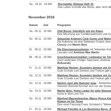
Sa.
29.10.
19:30h
Storyatella: Release Heft 15
Das Leben schreibt das Beste, aber nicht al
November 2016
Datum
Zeit
Programm
Sa.
05.11.
19:30h
Olaf Bossi: Glücklich wie ein Klaus
Eine Mischung aus Familienwahnsinn und Ges
So.
06.11.
19:30h
Sebastian Krämers Club Genie und Wah
Die Kultshow mit dem Elefanten-Orakel. Antra
Cloozy
und
Martin Betz
Di.
08.11.
19:30h
Die Dienstagspropheten
mit Sebastian Krä
Lassahn und
Andreas Max Martin
Mi.
09.11.
19:30h
Geschmacksverstärker: Liederatur im Te
Zwei Liederaten (Holger Saarmann, Andreas 
Bokowski
)
Fr.
11.11.
19:30h
Matthias Reuter: Auswärts denken mit G
Gute Gründe zum Denken und Trinken gibt 
Sa.
12.11.
19:30h
Matthias Reuter: Auswärts denken mit G
Gute Gründe zum Denken und Trinken gibt 
So.
13.11.
16:00h
Nachts sind alle Hamster grau
- Kinderthea
Hamster Bommel fürchtet sich vor der Dunke
Sa.
19.11.
19:30h
Martin Betz: Hohe Lieder für tiefe Stimm
Kunst in Wort und Ton
So.
20.11.
19:30h
Manfred Maurenbrecher, Marco Ponce Kär
Klagen ist für Toren
Eine neue Fassung Franz Schubert's "Winter
Fr.
25.11.
19:30h
Michael Feindler & Les Bummms Boys: 