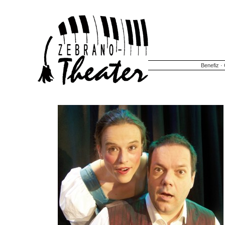
Benefiz
·