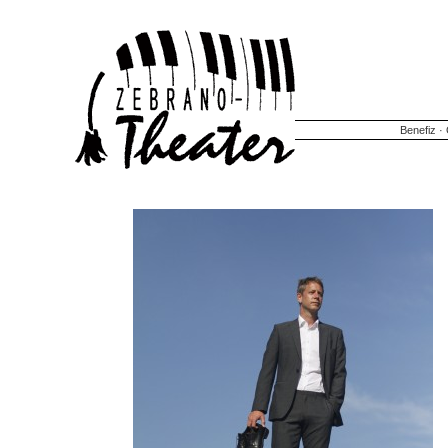
Benefiz
·