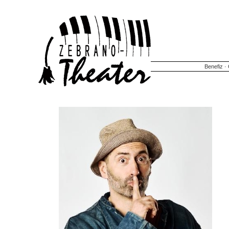
Benefiz
·