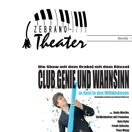
Benefiz
·